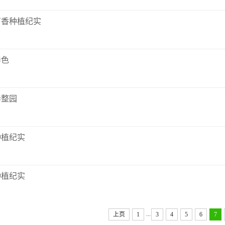
丁香种植纪实
春色
春整园
种植纪实
种植纪实
...
上页
1
3
4
5
6
7