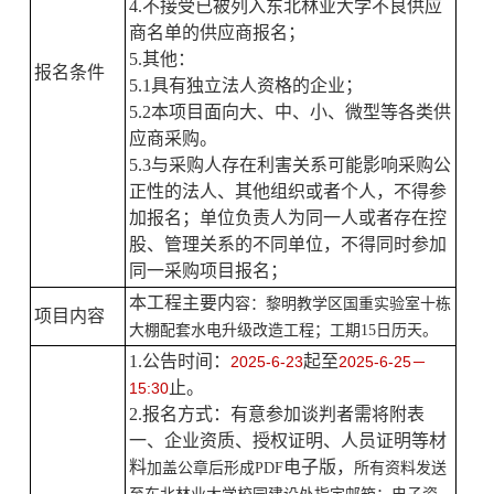
4.不接受已被列入东北林业大学不良供应
商名单的供应商报名；
5.其他：
报名
条件
5.1具有独立法人资格的企业；
5.2本项目面向大、中、小、微型等各类供
应商采购。
5.3与采购人存在利害关系可能影响采购公
正性的法人、其他组织或者个人，不得参
加报名；单位负责人为同一人或者存在控
股、管理关系的不同单位，不得同时参加
同一采购项目报名；
本工程主要内
容：黎明教学区国重实验室十栋
项目内容
大棚配套水电升级改造工程；工期
15日历天。
1.
公
告时间：
起至
202
5
-
6
-
23
202
5
-
6
-
25
－
止
。
1
5
:
3
0
2.
报名方式：有意参加谈判者需将附表
一
、企业资质、
授权证明、人员证明等
材
料
电子版
，
加盖公章后形成
PDF
所有资料发送