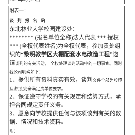
附表一：
谈
判
报
名
函
东北林业大学校园建设处：
********
(报名单位全称)法人代表
***
授权
***
(全权代表姓名)为全权代表，参加贵处组
织的
“
黎明教学区大棚配套水电改造工程
”
邀
请
谈判的有关活动，
全权处理谈判活动中的一切事宜。同时
我公司明确如下：
1、提供所有资料真实有效，
谈判
文件全部为胶印
及密封
,完全满足贵单位要求。
2、保证遵守学校的有关规定和结算方式，承
担合同规定责任义务。
3、愿意向学校提供任何与该项谈判有关的数
据、情况和技术资料。
附：