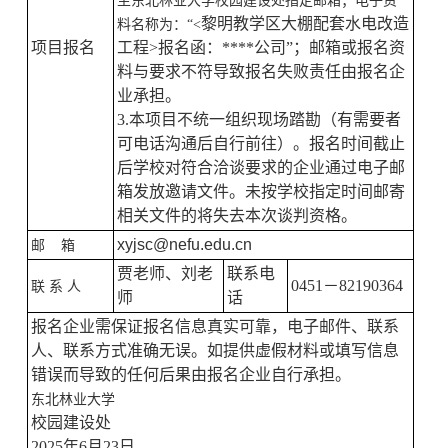
至东北林业大学校园建设处指定邮箱；电子资
黎明教学区大棚配套水电改造
料名称为：
“<
项目报名
工程
>报名函：****公司”；邮箱或报名资
料与要求不符导致报名失败责任由报名企
业承担
。
3.
本项目
不
统一
组织
现场踏勘
（
有需要者
可电话沟通后自行前往）
。
报名时间截止
后学校对符合洽谈要求的企业通过电子邮
箱发放邀请文件。未按学校指定时间邮寄
相关文件的
将失去
本次谈判
资格。
xyjsc@nefu.edu.cn
邮
箱
贾老师、刘老
联系电
0451－82190364
联
系
人
师
话
报名企业需保证报名信息真实可靠，电子邮件、联系
人、联系方式准确无误。如提供虚假材料或填写信息
错误而导致的任何后果由报名企业自行承担。
东北林业大学
校园建设处
202
5
年
6
月
23
日