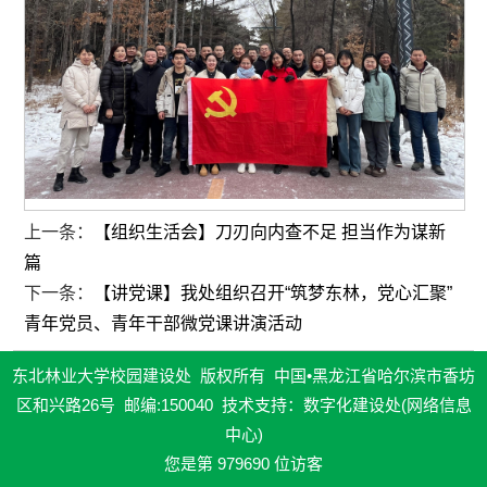
上一条：
【组织生活会】刀刃向内查不足 担当作为谋新
篇
下一条：
【讲党课】我处组织召开“筑梦东林，党心汇聚”
青年党员、青年干部微党课讲演活动
东北林业大学校园建设处 版权所有 中国•黑龙江省哈尔滨市香坊
区和兴路26号 邮编:150040 技术支持：数字化建设处(网络信息
中心)
您是第
979690
位访客